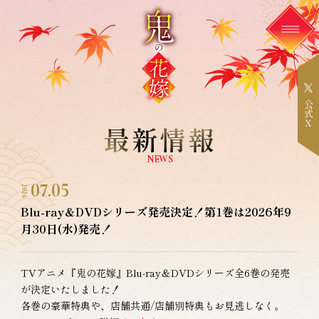
公
式
X
最新情報
NEWS
07.05
2026
Blu-ray＆DVDシリーズ発売決定！第1巻は2026年9
月30日(水)発売！
TVアニメ『鬼の花嫁』Blu-ray＆DVDシリーズ全6巻の発売
が決定いたしました！
各巻の豪華特典や、店舗共通/店舗別特典もお見逃しなく。