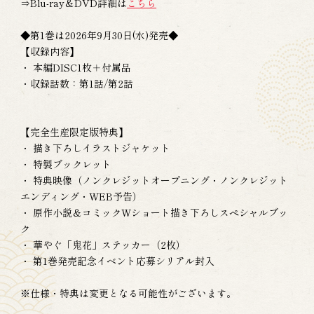
⇒Blu-ray＆DVD詳細は
こちら
◆第1巻は2026年9月30日(水)発売◆
【収録内容】
・ 本編DISC1枚＋付属品
・収録話数：第1話/第2話
【完全生産限定版特典】
・ 描き下ろしイラストジャケット
・ 特製ブックレット
・ 特典映像（ノンクレジットオープニング・ノンクレジット
エンディング・WEB予告）
・ 原作小説＆コミックWショート描き下ろしスペシャルブッ
ク
・ 華やぐ「鬼花」ステッカー（2枚）
・ 第1巻発売記念イベント応募シリアル封入
※仕様・特典は変更となる可能性がございます。