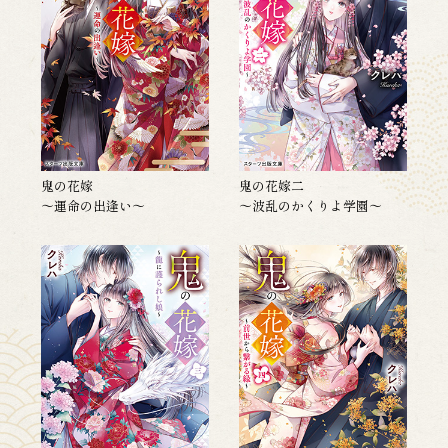
鬼の花嫁
鬼の花嫁二
～運命の出逢い～
～波乱のかくりよ学園～