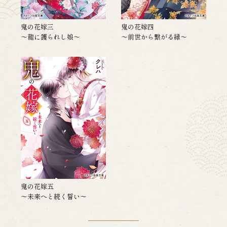
鬼の花嫁三
鬼の花嫁四
～龍に護られし娘～
～前世から繋がる縁～
鬼の花嫁五
～未来へと続く誓い～