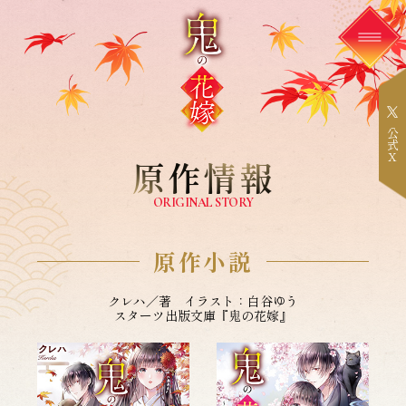
公
式
X
原作情報
ORIGINAL STORY
原作小説
クレハ／著 イラスト：白谷ゆう
スターツ出版文庫『鬼の花嫁』