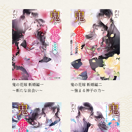
鬼の花嫁 新婚編一
鬼の花嫁 新婚編二
～新たな出会い～
～強まる神子の力～