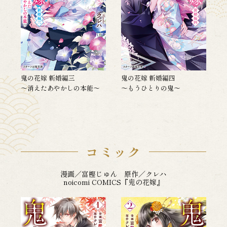
鬼の花嫁 新婚編三
鬼の花嫁 新婚編四
～消えたあやかしの本能～
～もうひとりの鬼～
コミック
漫画／富樫じゅん 原作／クレハ
noicomi COMICS『鬼の花嫁』