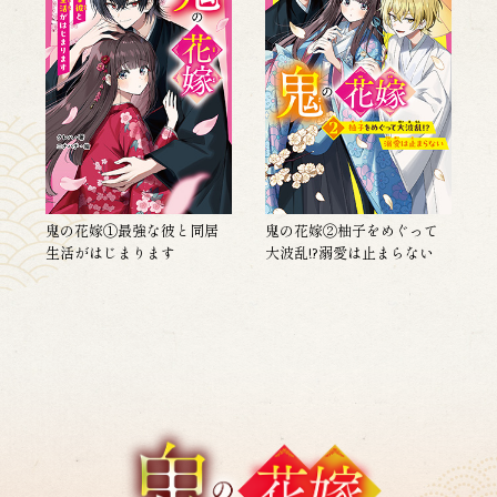
鬼の花嫁①最強な彼と同居
鬼の花嫁②柚子をめぐって
生活がはじまります
大波乱!?溺愛は止まらない